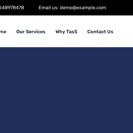
548978478
Email us:
demo@example.com
me
Our Services
Why TasS
Contact Us